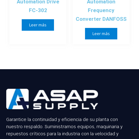
Automation Drive
Automation
FC-302
Frequency
Converter DANFOSS
Leer más
Leer más
Garantice la continuidad y eficiencia de su planta con
nuestro respaldo. Suministramos equipos, maquinaria y
repuestos críticos para la industria con la velocidad y