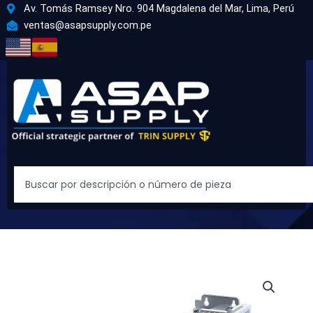
Ir
Av. Tomás Ramsey Nro. 904 Magdalena del Mar, Lima, Perú
al
ventas@asapsupply.com.pe
contenido
Search