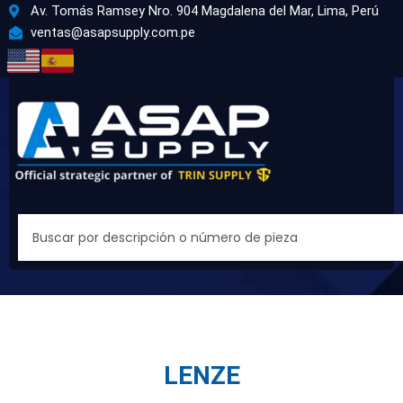
Ir
Av. Tomás Ramsey Nro. 904 Magdalena del Mar, Lima, Perú
al
ventas@asapsupply.com.pe
contenido
Search
LENZE