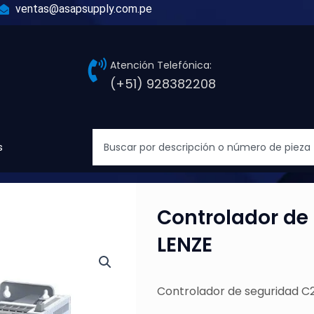
ventas@asapsupply.com.pe
Atención Telefónica:
(+51) 928382208
Search
s
Controlador de
LENZE
Controlador de seguridad C