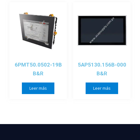
6PMT50.0502-19B
5AP5130.156B-000
B&R
B&R
Leer más
Leer más