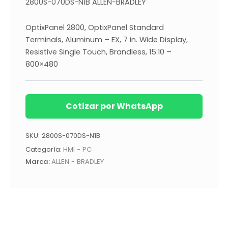
2800S-070DS-N1B ALLEN-BRADLEY
OptixPanel 2800, OptixPanel Standard
Terminals, Aluminum – EX, 7 in. Wide Display,
Resistive Single Touch, Brandless, 15:10 –
800×480
Cotizar por WhatsApp
SKU:
2800S-070DS-N1B
Categoría:
HMI - PC
Marca:
ALLEN - BRADLEY