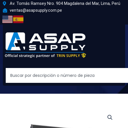
Ir
Av. Tomás Ramsey Nro. 904 Magdalena del Mar, Lima, Perú
al
ventas@asapsupply.com.pe
contenido
Search