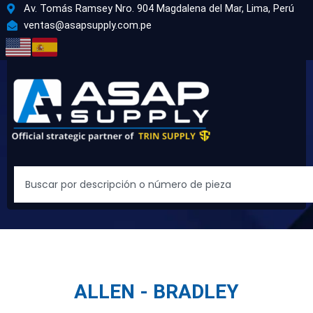
Ir
Av. Tomás Ramsey Nro. 904 Magdalena del Mar, Lima, Perú
al
ventas@asapsupply.com.pe
contenido
Search
ALLEN - BRADLEY