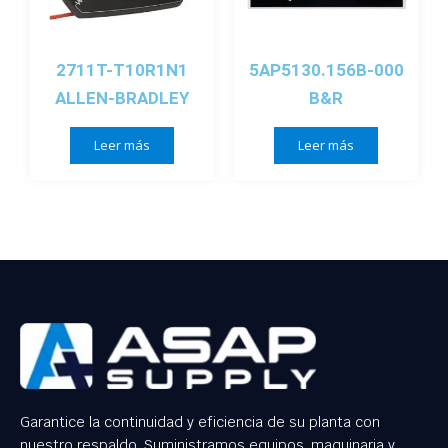
2711T-T10R1N1
5AP5130.156B-000
ALLEN-BRADLEY
B&R
Leer más
Leer más
Garantice la continuidad y eficiencia de su planta con
nuestro respaldo. Suministramos equipos, maquinaria y