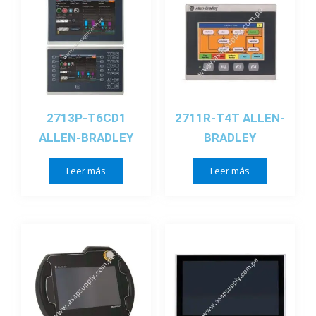
2713P-T6CD1
2711R-T4T ALLEN-
ALLEN-BRADLEY
BRADLEY
Leer más
Leer más