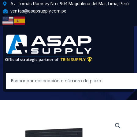
Ir
Av. Tomás Ramsey Nro. 904 Magdalena del Mar, Lima, Perú
al
ventas@asapsupply.com.pe
contenido
Search