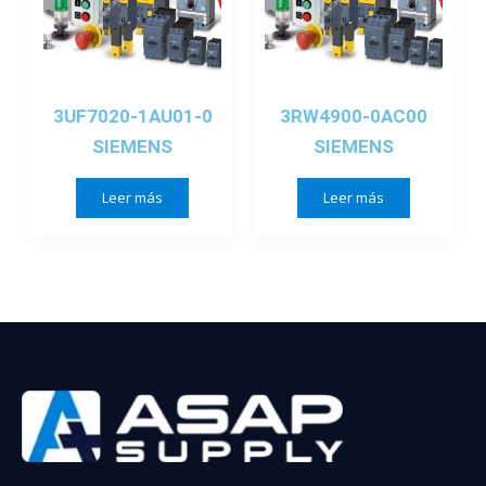
3UF7020-1AU01-0
3RW4900-0AC00
SIEMENS
SIEMENS
Leer más
Leer más