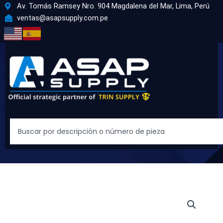
Ir
Av. Tomás Ramsey Nro. 904 Magdalena del Mar, Lima, Perú
al
ventas@asapsupply.com.pe
contenido
Search