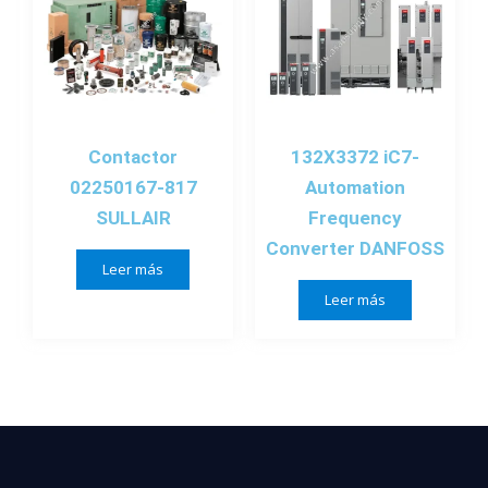
Contactor
132X3372 iC7-
02250167-817
Automation
SULLAIR
Frequency
Converter DANFOSS
Leer más
Leer más