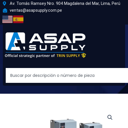
Ir
Av. Tomás Ramsey Nro. 904 Magdalena del Mar, Lima, Perú
al
ventas@asapsupply.com.pe
contenido
Search