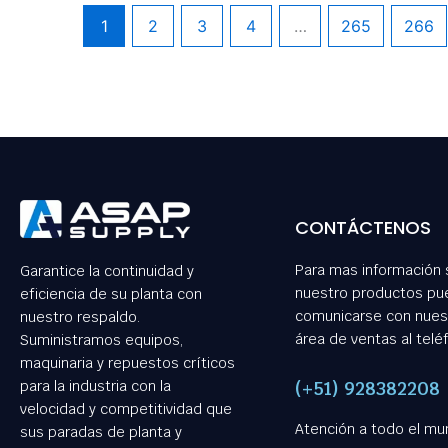
1
2
3
4
…
265
266
CONTÁCTENOS
Para mas información
Garantice la continuidad y
nuestro productos pu
eficiencia de su planta con
comunicarse con nues
nuestro respaldo.
área de ventas al telé
Suministramos equipos,
maquinaria y repuestos críticos
(+51) 928382208
para la industria con la
velocidad y competitividad que
Atención a todo el mu
sus paradas de planta y