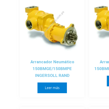
Arrancador Neumático
Arra
150BMGE/150BMPE
150BM
INGERSOLL RAND
Leer más