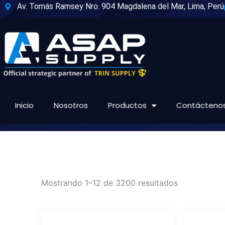
Ir
Av. Tomás Ramsey Nro. 904 Magdalena del Mar, Lima, Perú
al
contenido
Inicio
Nosotros
Productos
Contácteno
Mostrando 1–12 de 3200 resultados