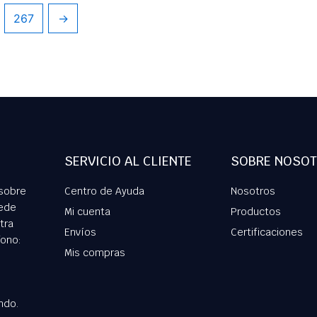
267
→
SERVICIO AL CLIENTE
SOBRE NOSO
 sobre
Centro de Ayuda
Nosotros
ede
Mi cuenta
Productos
tra
Envíos
Certificaciones
fono:
Mis compras
ndo.